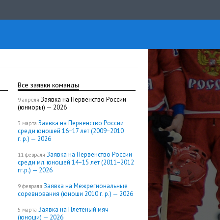
Все заявки команды
Заявка на Первенство России
9 апреля
(юниоры) — 2026
Заявка на Первенство России
3 марта
среди юношей 16−17 лет (2009−2010
г. р.) — 2026
Заявка на Первенство России
11 февраля
среди мл. юношей 14−15 лет (2011−2012
гг.р.) — 2026
Заявка на Межрегиональные
9 февраля
соревнования (юноши 2010 г. р.) — 2026
Заявка на Плетёный мяч
5 марта
(юноши) — 2026