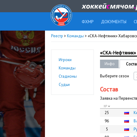
ФХМР
ДОКУМЕНТЫ
С
Реестр
>
Команды
> «СКА-Нефтяник» Хабаровс
«СКА-Нефтяник»
Игроки
Инфо
Соста
Команды
Выберите сезон
Стадионы
Судьи
Состав
Заявка на Первенст
№
25
К
96
В
5
Р