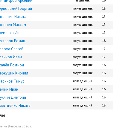
антимуров Арсений
защитник
16
ерновский Георгий
полузащитник
18
иганшин Никита
полузащитник
17
ононец Максим
полузащитник
17
ременко Иван
полузащитник
17
естеров Роман
полузащитник
18
олоха Сергей
полузащитник
17
овиков Иван
полузащитник
17
качёв Родион
полузащитник
16
еркушин Кирилл
полузащитник
18
тариков Тимур
нападающий
18
ёмин Иван
нападающий
16
уклин Дмитрий
нападающий
18
авыденко Никита
нападающий
18
лет
н на 9 апреля 2026 г.