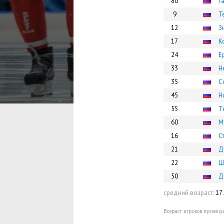
80
Г
9
Т
12
З
17
К
24
Е
33
Н
35
С
45
Н
55
Т
60
М
16
С
21
Д
22
Ш
50
Д
средний возраст:
17 
Возраст игроков приведе