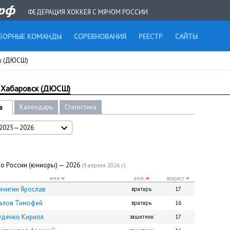
ФЕДЕРАЦИЯ ХОККЕЯ С МЯЧОМ РОССИИ
БОРНЫЕ КОМАНДЫ
СОРЕВНОВАНИЯ
РЕЕСТР
САЙТЫ
к (ДЮСШ)
 Хабаровск (ДЮСШ)
Календарь
Статистика
в
2025—2026
во России (юниоры) — 2026
(9 апреля 2026 г.)
имя
амп.
возраст
ичигин Ярослав
вратарь
17
алов Тимофей
вратарь
16
уденко Кирилл
защитник
17