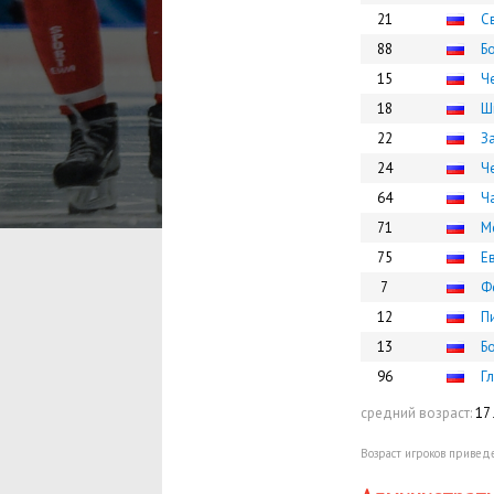
21
С
88
Б
15
Ч
18
Ш
22
З
24
Ч
64
Ч
71
М
75
Е
7
Ф
12
П
13
Б
96
Г
средний возраст:
17 
Возраст игроков приведе