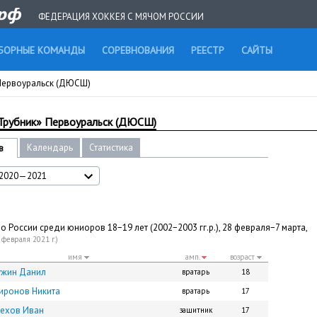
ФЕДЕРАЦИЯ ХОККЕЯ С МЯЧОМ РОССИИ
БОРНЫЕ КОМАНДЫ
СОРЕВНОВАНИЯ
РЕЕСТР
САЙТЫ
 Первоуральск (ДЮСШ)
Трубник» Первоуральск (ДЮСШ)
Календарь
Статистика
в
2020—2021
о России среди юниоров 18−19 лет (2002−2003 гг.р.), 28 февраля−7 марта,
 февраля 2021 г.)
имя
амп.
возраст
ужин Данил
вратарь
18
иронов Никита
вратарь
17
рехов Иван
защитник
17