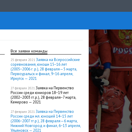
Все заявки команды
Заявка на Всероссийские
25 февраля 2021
соревнования, юноши 15−16 лет
(2005−2006 г. р.), 28 февраля—5 марта,
Первоуральск и финал, 9−16 апреля,
Иркутск — 2021
Заявка на Первенство
27 февраля 2021
России среди юниоров 18−19 лет
(2002−2003 гг.р.), 28 февраля−7 марта,
Кемерово — 2021
Заявка на Первенство
27 февраля 2021
России среди мл. юношей 14−15 лет
(2006−2007 гг.р.), 28 февраля—6 марта,
Нижний Новгород и финал, 6−13 апреля,
Ульяновск — 2021