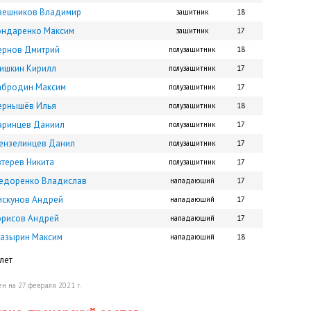
вешников Владимир
защитник
18
ондаренко Максим
защитник
17
ернов Дмитрий
полузащитник
18
ишкин Кирилл
полузащитник
17
абродин Максим
полузащитник
17
ернышёв Илья
полузащитник
18
аринцев Даниил
полузащитник
17
ензелинцев Данил
полузащитник
17
втерев Никита
полузащитник
17
едоренко Владислав
нападающий
17
искунов Андрей
нападающий
17
орисов Андрей
нападающий
17
лазырин Максим
нападающий
18
лет
н на 27 февраля 2021 г.