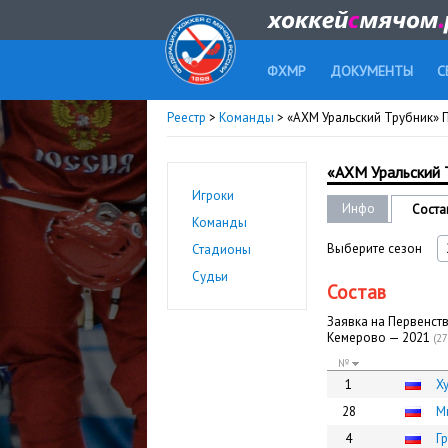
ФХМР
ДОКУМЕНТЫ
С
Реестр
>
Команды
> «АХМ Уральский Трубник»
«АХМ Уральский 
Игроки
Инфо
Соста
Команды
Выберите сезон
Стадионы
Судьи
Состав
Заявка на Первенств
Кемерово — 2021
(27
№
1
Х
28
М
4
Г