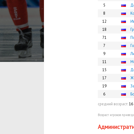
5
Д
8
К
12
И
18
Г
71
П
7
Г
9
Л
11
М
15
Д
17
Ж
19
З
6
Б
средний возраст:
16 
Возраст игроков приведе
Администрати