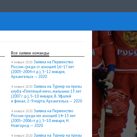
Все заявки команды
Заявка на Первенство
4 января 2020
России среди ст. юношей 16−17 лет
(2003−2004 гг.р.), 5−12 января,
Архангельск — 2020
Заявка на Турнир на призы
4 января 2020
клуба «Плетёный мяч», мальчики 13 лет
(2007 г. р.), 5−10 января, В. Уфалей
и финал, 2−9 марта, Архангельск — 2020
Заявка на Первенство
4 января 2020
России среди мл. юношей 14−15 лет
(2005−2006 гг.р.), 5−10 января, Н.
Новгород — 2020
Заявка на Турнир на призы
4 января 2020