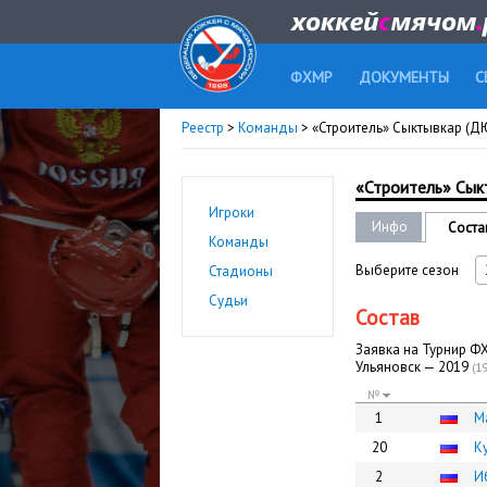
ФХМР
ДОКУМЕНТЫ
С
Реестр
>
Команды
> «Строитель» Сыктывкар (
«Строитель» Сы
Игроки
Инфо
Соста
Команды
Выберите сезон
Стадионы
Судьи
Состав
Заявка на Турнир ФХ
Ульяновск — 2019
(1
№
1
М
20
К
2
И