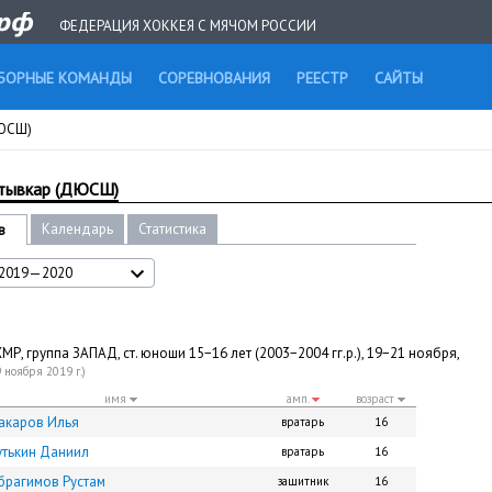
ФЕДЕРАЦИЯ ХОККЕЯ С МЯЧОМ РОССИИ
БОРНЫЕ КОМАНДЫ
СОРЕВНОВАНИЯ
РЕЕСТР
САЙТЫ
ДЮСШ)
ктывкар (ДЮСШ)
Календарь
Статистика
в
2019—2020
МР, группа ЗАПАД, ст. юноши 15−16 лет (2003−2004 гг.р.), 19−21 ноября,
9 ноября 2019 г.)
имя
амп.
возраст
акаров Илья
вратарь
16
утькин Даниил
вратарь
16
брагимов Рустам
защитник
16