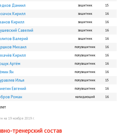
едков Даниил
защитник
15
озачок Кирилл
защитник
16
ванов Кирилл
защитник
16
рушевский Савелий
защитник
16
олитов Валерий
защитник
16
оршков Михаил
полузащитник
16
ихачёв Кирилл
полузащитник
16
ощук Артём
полузащитник
16
ёмин Ян
полузащитник
16
уравлев Илья
полузащитник
15
анегин Евгений
полузащитник
16
обров Роман
нападающий
16
лет
н на 19 ноября 2019 г.
вно-тренерский состав