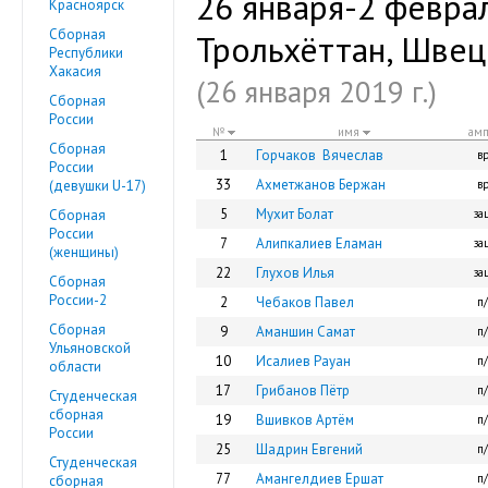
26 января-2 февра
Красноярск
Сборная
Трольхёттан, Швец
Республики
Хакасия
(26 января 2019 г.)
Сборная
России
№
имя
амп
Сборная
1
Горчаков Вячеслав
вр
России
33
Ахметжанов Бержан
(девушки U-17)
вр
5
Мухит Болат
Сборная
за
России
7
Алипкалиев Еламан
за
(женщины)
22
Глухов Илья
за
Сборная
России-2
2
Чебаков Павел
п/
Сборная
9
Аманшин Самат
п/
Ульяновской
10
Исалиев Рауан
п/
области
17
Грибанов Пётр
п/
Студенческая
сборная
19
Вшивков Артём
п/
России
25
Шадрин Евгений
п/
Студенческая
77
Амангелдиев Ершат
п/
сборная