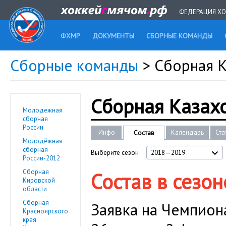
ФЕДЕРАЦИЯ ХО
ФХМР
ДОКУМЕНТЫ
СБОРНЫЕ КОМАНДЫ
Сборные команды
> Сборная К
Сборная Казах
Молодежная
сборная
России
Инфо
Календарь
Ста
Состав
Молодёжная
сборная
Выберите сезон
2018—2019
России-2012
Сборная
Состав в сезо
Кировской
области
Сборная
Заявка на Чемпиона
Красноярского
края