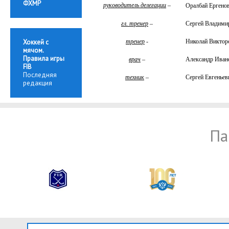
ФХМР
руководитель делегации
–
Оралбай
Ергено
гл. тренер
–
Сергей Владим
Хоккей с
тренер
-
Николай Викт
мячом.
Правила игры
врач
–
Александр Ива
FIB
Последняя
техник
–
Сергей Евгень
редакция
Па