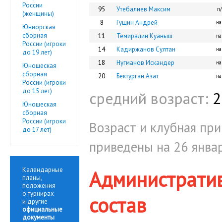
России
95
Утебалиев Максим
п/
(женщины)
8
Гущин Андрей
на
Юниорская
сборная
11
Темиралин Куаныш
на
России (игроки
14
Кадиржанов Султан
на
до 19 лет)
18
Нугманов Искандер
на
Юношеская
сборная
20
Бектурган Азат
на
России (игроки
до 15 лет)
средний возраст:
2
Юношеская
сборная
России (игроки
Возраст и клубная пр
до 17 лет)
приведены на 26 январ
Календарные
Администрати
планы,
положения
о турнирах
состав
и другие
официальные
документы