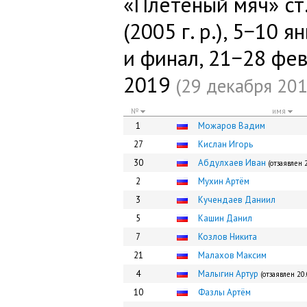
«Плетёный мяч» ст.
(2005 г. р.), 5−10 
и финал, 21−28 фе
2019
(29 декабря 2018
№
имя
1
Можаров Вадим
27
Кислан Игорь
30
Абдулхаев Иван
(отзаявлен 
2
Мухин Артём
3
Кучендаев Даниил
5
Кашин Данил
7
Козлов Никита
21
Малахов Максим
4
Малыгин Артур
(отзаявлен 20
10
Фазлы Артём