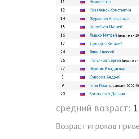
11
Чешев Егор
12
Коваленок Константин
14
Журавлёв Александр
15
Воробьёв Матвей
16
Лышко Матфей
(дозаявлен 20
17
Дроздов Виталий
24
Ялин Алексей
26
Тальянов Сергей
(дозаявлен
77
Никитин Владислав
8
Суворов Андрей
9
Гопп Иван
(дозаявлен 20.02.20
20
Богатченко Даниил
средний возраст:
1
Возраст игроков приве