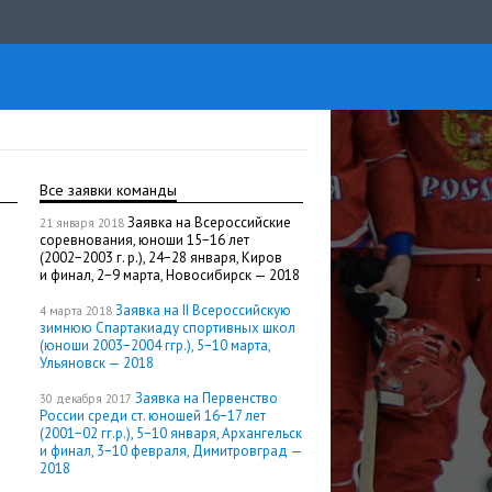
Все заявки команды
Заявка на Всероссийские
21 января 2018
соревнования, юноши 15−16 лет
(2002−2003 г. р.), 24−28 января, Киров
и финал, 2−9 марта, Новосибирск — 2018
Заявка на II Всероссийскую
4 марта 2018
зимнюю Спартакиаду спортивных школ
(юноши 2003−2004 ггр.), 5−10 марта,
Ульяновск — 2018
Заявка на Первенство
30 декабря 2017
России среди ст. юношей 16−17 лет
(2001−02 гг.р.), 5−10 января, Архангельск
и финал, 3−10 февраля, Димитровград —
2018