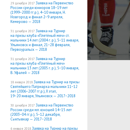
Заявка на Первенство
29 декабря 2017
России среди юниоров 18−19 лет
(1999−2000 гг.р.), 4−10 января, Н.
Новгород и финал 2−9 апреля,
Кемерово — 2018
Заявка на Турнир
31 декабря 2017
на призы клуба «Плетёный мяч» ст.
мальчики 14 лет (2004 г. р.), 5−11 января,
Ульяновск и финал, 21−28 февраля,
Первоуральск — 2018
Заявка на Турнир
31 декабря 2017
на призы клуба «Плетёный мяч»
мальчики 13 лет (2005 г. р.), 5−10 января,
В. Уфалей — 2018
Заявка на Турнир на призы
18 января 2018
Святейшего Патриарха мальчики 11−12
лет (2006−2007 гг.р.), II этап,
19−20 января, Ульяновск — 2017−2018
Заявка на Первенство
30 декабря 2017
России среди мл. юношей 14−15 лет
(2003−04 гг.р.), 5−12 декабря,
Сыктывкар — 2017−2018
Заявка на Турнир на призы
6 января 2018