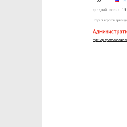
55
М
средний возраст:
15 
Возраст игроков приведе
Администрати
тренер-преподавател