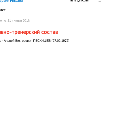
арьин Михаил
нападающий
15
лет
н на 21 января 2018 г.
вно-тренерский состав
ь
- Андрей Викторович ПЕСКИШЕВ (27.02.1972)