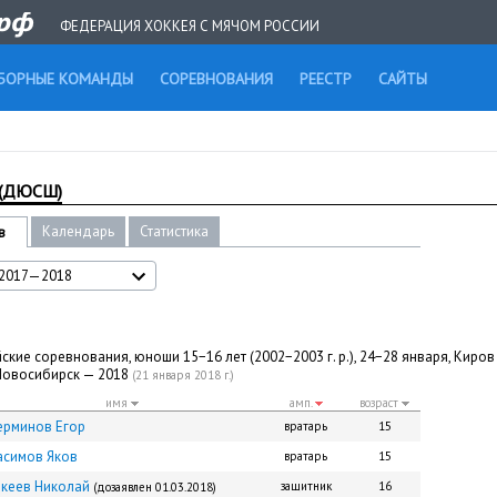
ФЕДЕРАЦИЯ ХОККЕЯ С МЯЧОМ РОССИИ
БОРНЫЕ КОМАНДЫ
СОРЕВНОВАНИЯ
РЕЕСТР
САЙТЫ
 (ДЮСШ)
Календарь
Статистика
в
2017—2018
ские соревнования, юноши 15−16 лет (2002−2003 г. р.), 24−28 января, Киров
 Новосибирск — 2018
(21 января 2018 г.)
имя
амп.
возраст
ерминов Егор
вратарь
15
асимов Яков
вратарь
15
икеев Николай
защитник
16
(дозаявлен 01.03.2018)