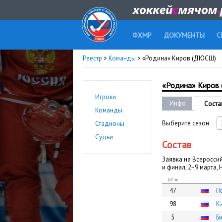
ФХМР
ДОКУМЕНТЫ
С
Реестр
>
Команды
> «Родина» Киров (ДЮСШ)
«Родина» Киров
Игроки
Инфо
Соста
Команды
Выберите сезон
Стадионы
Судьи
Состав
Заявка на Всероссий
и финал, 2−9 марта,
№
47
П
98
К
5
Б