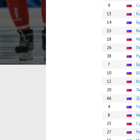
9
С
13
К
14
Б
15
В
18
М
26
П
28
Р
7
Е
10
Ш
12
К
20
Л
66
Д
4
Г
8
И
25
С
27
Р