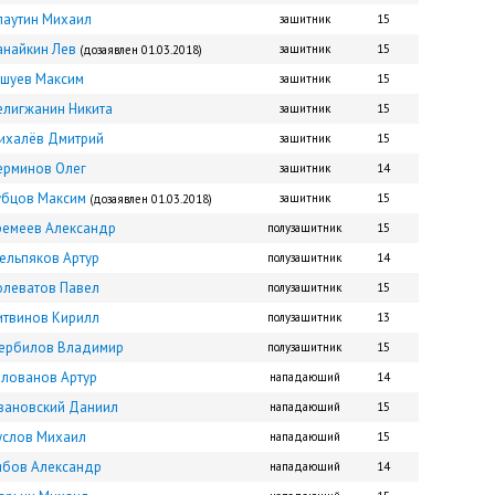
лаутин Михаил
защитник
15
анайкин Лев
защитник
15
(дозаявлен 01.03.2018)
ушуев Максим
защитник
15
елигжанин Никита
защитник
15
ихалёв Дмитрий
защитник
15
ерминов Олег
защитник
14
убцов Максим
защитник
15
(дозаявлен 01.03.2018)
ремеев Александр
полузащитник
15
ельпяков Артур
полузащитник
14
олеватов Павел
полузащитник
15
итвинов Кирилл
полузащитник
13
ербилов Владимир
полузащитник
15
олованов Артур
нападающий
14
вановский Даниил
нападающий
15
услов Михаил
нападающий
15
ябов Александр
нападающий
14