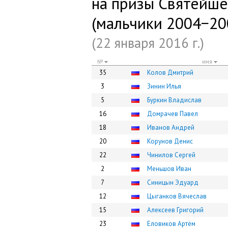
на призы Святейше
(мальчики 2004−200
(22 января 2016 г.)
№
имя
35
Колов Дмитрий
3
Зинин Илья
5
Буркин Владислав
16
Домрачев Павел
18
Иванов Андрей
20
Корунов Денис
22
Чинилов Сергей
2
Меньшов Иван
7
Синицын Эдуард
12
Цыганков Вячеслав
15
Алексеев Григорий
23
Еловиков Артём