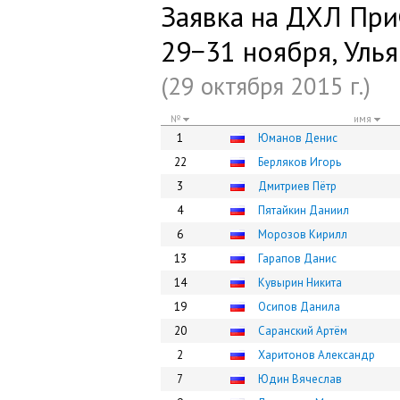
Заявка на ДХЛ ПриФ
29−31 ноября, Уль
(29 октября 2015 г.)
№
имя
1
Юманов Денис
22
Берляков Игорь
3
Дмитриев Пётр
4
Пятайкин Даниил
6
Морозов Кирилл
13
Гарапов Данис
14
Кувырин Никита
19
Осипов Данила
20
Саранский Артём
2
Харитонов Александр
7
Юдин Вячеслав