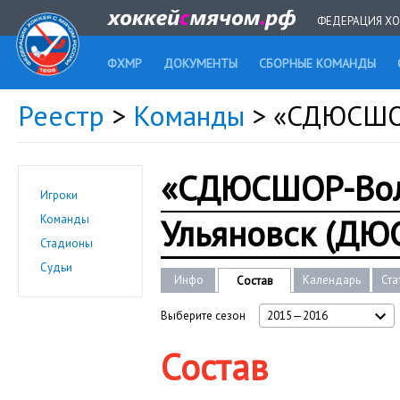
ФЕДЕРАЦИЯ ХО
ФХМР
ДОКУМЕНТЫ
СБОРНЫЕ КОМАНДЫ
Реестр
>
Команды
> «СДЮСШОР
«СДЮСШОР-Вол
Игроки
Ульяновск (ДЮ
Команды
Стадионы
Судьи
Инфо
Календарь
Ста
Состав
Выберите сезон
2015—2016
Состав