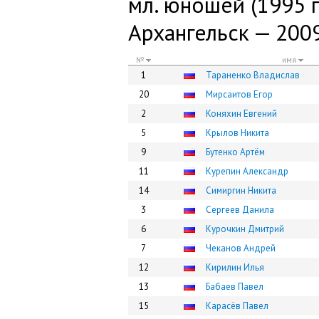
мл. юношей (1995 г.
Архангельск — 200
№
имя
1
Тараненко Владислав
20
Мирсаитов Егор
2
Коняхин Евгений
5
Крылов Никита
9
Бутенко Артём
11
Курепин Александр
14
Симиргин Никита
3
Сергеев Данила
6
Курочкин Дмитрий
7
Чеканов Андрей
12
Кирилин Илья
13
Бабаев Павел
15
Карасёв Павел