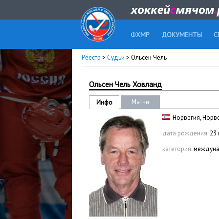
ФХМР
ДОКУМЕНТЫ
С
Реестр
>
Судьи
> Ольсен Чель
Ольсен Чель Ховланд
Матчи
Инфо
Норвегия, Норв
дата рождения:
23 
категория:
междуна