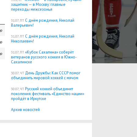
защитник — в Москву: главные
переходы межсезонья
С днём рождения, Николай
31.07, ПТ
Валерьевич!
ор
С днём рождения, Николай
31.07, ПТ
Николаевич!
ор
«Кубок Сахалина» соберёт
31.07, ПТ
ор
ветеранов русского хоккея в Южно-
Сахалинске
День Дружбы: Как СССР помог
30.07, ЧТ
объединить мировой хоккей с мячом
Русский хоккей объединит
30.07, ЧТ
поколения: фестиваль «Единство нации»
пройдёт в Иркутске
Архив новостей