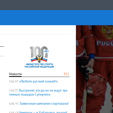
Новости
RSS
«Любите русский хоккей!»
7.08, ПТ
Выстрелят, когда их не ждут: три
7.08, ПТ
темные лошадки Суперлиги
Заявочная кампания стартовала!
6.08, ЧТ
Чемпион — в Хабаровск, лучший
5.08, СР