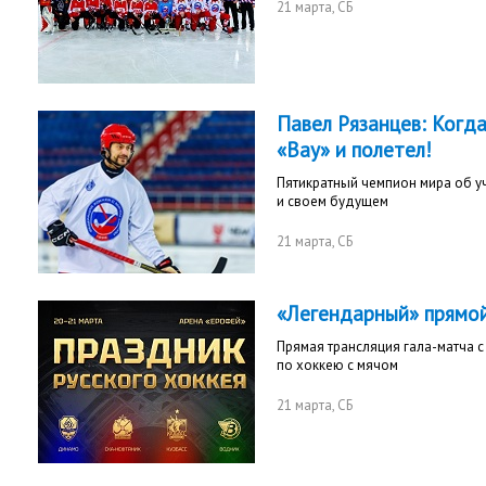
21 марта
, СБ
Павел Рязанцев: Когда
«Вау» и полетел!
Пятикратный чемпион мира об уч
и своем будущем
21 марта
, СБ
«Легендарный» прямо
Прямая трансляция гала-матча 
по хоккею с мячом
21 марта
, СБ