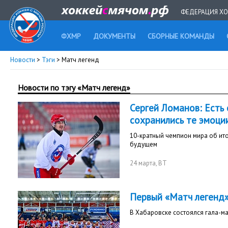
ФЕДЕРАЦИЯ ХО
ФХМР
ДОКУМЕНТЫ
СБОРНЫЕ КОМАНДЫ
Новости
>
Тэги
> Матч легенд
Новости по тэгу «Матч легенд»
Сергей Ломанов: Есть
сохранились те эмоции
10-кратный чемпион мира об ито
будущем
24 марта
, ВТ
Первый «Матч легенд»
В Хабаровске состоялся гала-м