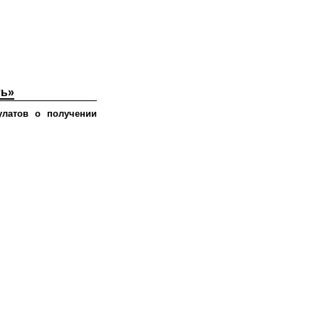
ть»
улатов о получении