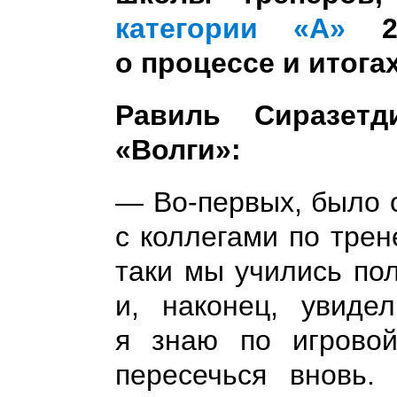
категории «А»
28
о процессе и итога
Равиль Сиразетд
«Волги»:
— Во-первых, было 
с коллегами по трен
таки мы учились по
и, наконец, увиде
я знаю по игровой
пересечься вновь.