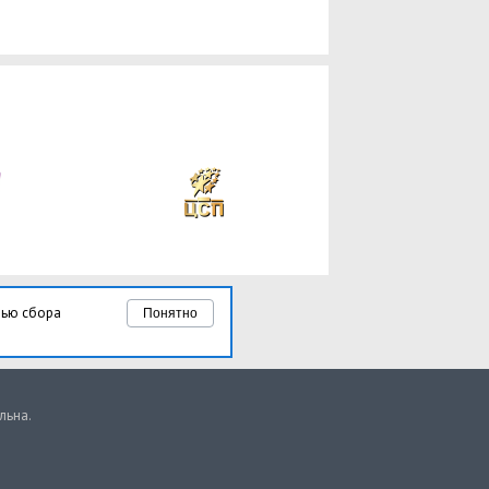
лью сбора
Понятно
льна.