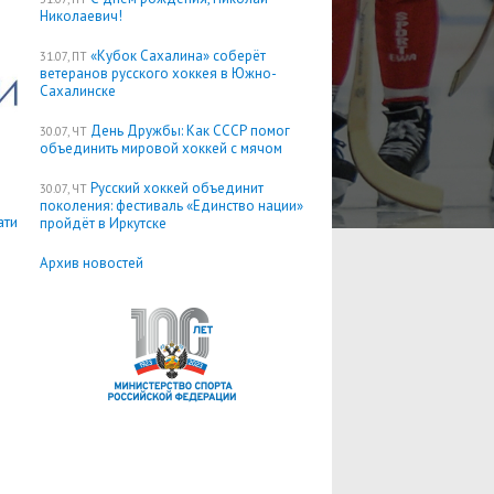
Николаевич!
«Кубок Сахалина» соберёт
31.07, ПТ
ветеранов русского хоккея в Южно-
Сахалинске
День Дружбы: Как СССР помог
30.07, ЧТ
объединить мировой хоккей с мячом
Русский хоккей объединит
30.07, ЧТ
поколения: фестиваль «Единство нации»
ати
пройдёт в Иркутске
Архив новостей