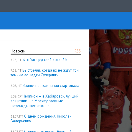
Новости
RSS
«Любите русский хоккей!»
7.08, ПТ
Выстрелят, когда их не ждут: три
7.08, ПТ
темные лошадки Суперлиги
Заявочная кампания стартовала!
6.08, ЧТ
Чемпион — в Хабаровск, лучший
5.08, СР
защитник — в Москву: главные
переходы межсезонья
С днём рождения, Николай
31.07, ПТ
Валерьевич!
С днём рождения, Николай
31.07, ПТ