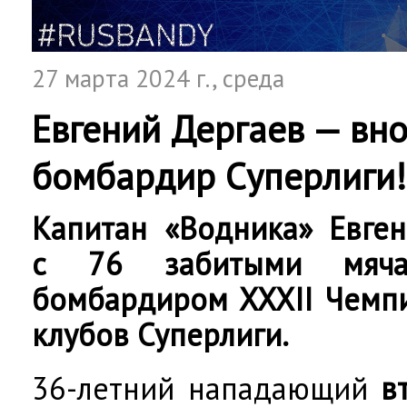
27 марта 2024 г.
, среда
Евгений Дергаев — вн
бомбардир Суперлиги!
Капитан «Водника» Евге
с 76 забитыми мяча
бомбардиром XXXII Чемпи
клубов Суперлиги.
36-летний нападающий
вт