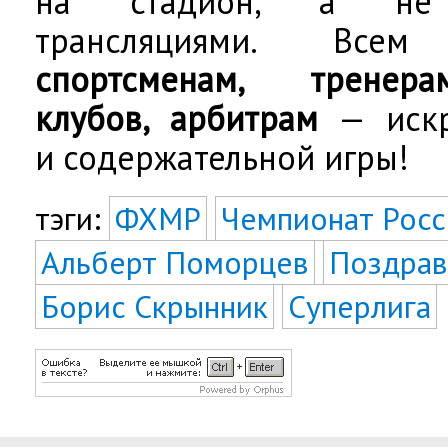
на стадион, а не д
трансляциями. Все
спортсменам, тренера
клубов, арбитрам
— искр
и содержательной игры!
тэги:
ФХМР
Чемпионат Росс
Альберт Поморцев
Поздрав
Борис Скрынник
Суперлига