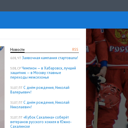
Новости
RSS
Заявочная кампания стартовала!
6.08, ЧТ
Чемпион — в Хабаровск, лучший
5.08, СР
защитник — в Москву: главные
переходы межсезонья
С днём рождения, Николай
31.07, ПТ
Валерьевич!
С днём рождения, Николай
31.07, ПТ
Николаевич!
«Кубок Сахалина» соберёт
31.07, ПТ
ветеранов русского хоккея в Южно-
Сахалинске