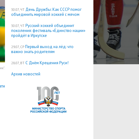
День Дружбы: Как СССР помог
30.07, ЧТ
объединить мировой хоккей с мячом
Русский хоккей объединит
30.07, ЧТ
поколения: фестиваль «Единство нации»
пройдёт в Иркутске
Первый выход на лёд: что
29.07, СР
важно знать родителям
С Днём Крещения Руси!
28.07, ВТ
ик".
Архив новостей
ати