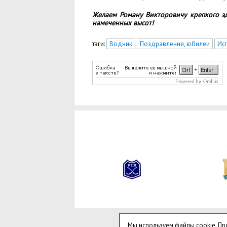
Желаем Роману Викторовичу крепкого зд
намеченных высот!
тэги:
Водник
Поздравления, юбилеи
Ис
Мы используем файлы cookie. Пр