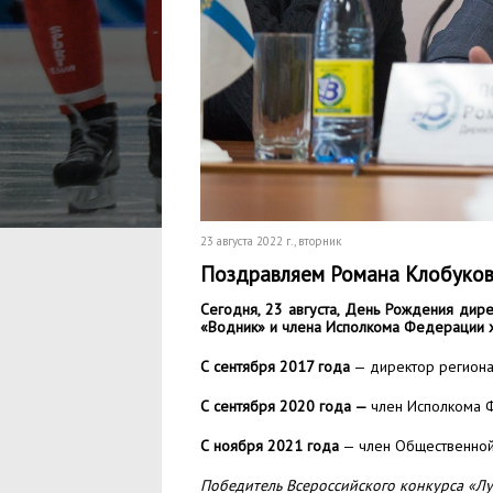
23 августа 2022 г.
, вторник
Поздравляем Романа Клобуко
Сегодня, 23 августа, День Рождения
дире
«Водник»
и члена Исполкома Федерации х
С сентября 2017 года
— директор региона
С сентября 2020 года —
член Исполкома Ф
С ноября 2021 года
— член Общественной 
Победитель Всероссийского конкурса «Лу