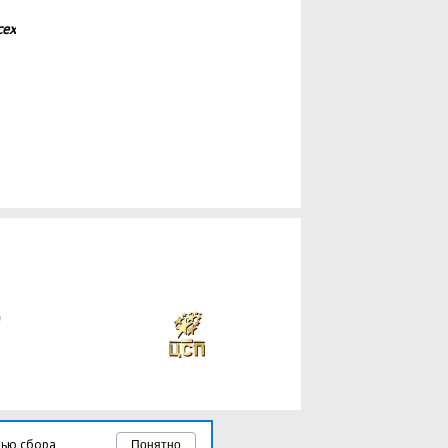
сех
лью сбора
Понятно