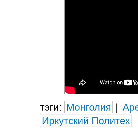
тэги:
Монголия
|
Ар
Иркутский Политех