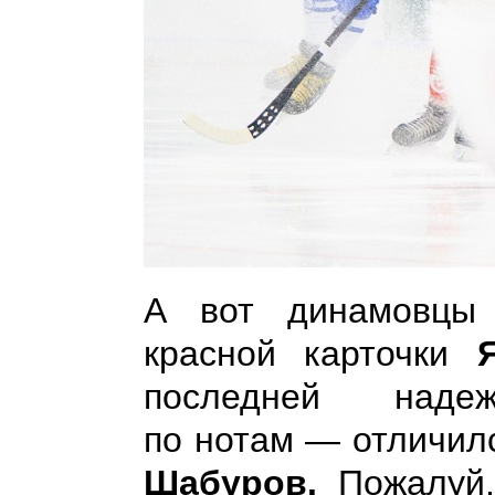
А вот динамовцы 
красной карточки
Я
последней наде
по нотам — отличилс
Шабуров.
Пожалуй,