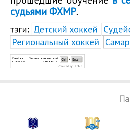
прошедшие обучение
в с
судьями ФХМР
.
тэги:
Детский хоккей
Судей
Региональный хоккей
Самар
Па