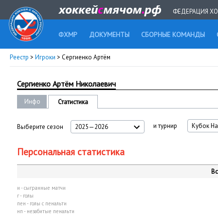
ФЕДЕРАЦИЯ ХО
ФХМР
ДОКУМЕНТЫ
СБОРНЫЕ КОМАНДЫ
Реестр
>
Игроки
> Сергиенко Артём
Сергиенко Артём Николаевич
Инфо
Статистика
и турнир
Кубок На
Выберите сезон
2025—2026
Персональная статистика
Вс
и - сыгранные матчи
г - голы
пен - голы с пенальти
нп - незабитые пенальти