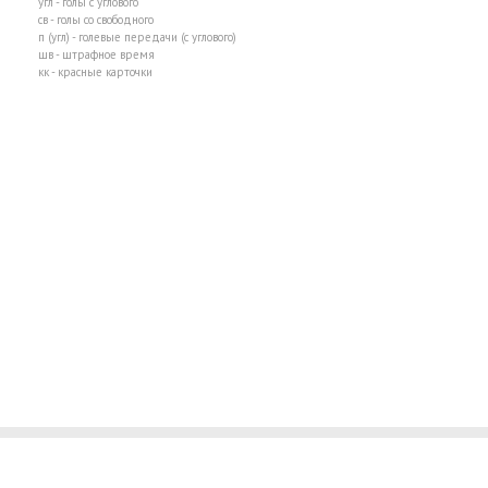
угл - голы с углового
св - голы со свободного
п (угл) - голевые передачи (с углового)
шв - штрафное время
кк - красные карточки