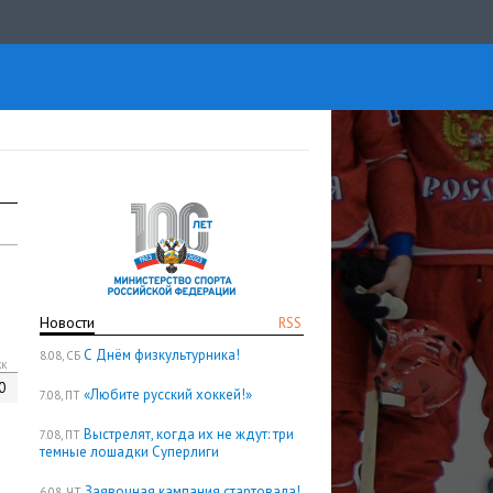
Новости
RSS
С Днём физкультурника!
8.08, СБ
кк
0
«Любите русский хоккей!»
7.08, ПТ
Выстрелят, когда их не ждут: три
7.08, ПТ
темные лошадки Суперлиги
Заявочная кампания стартовала!
6.08, ЧТ