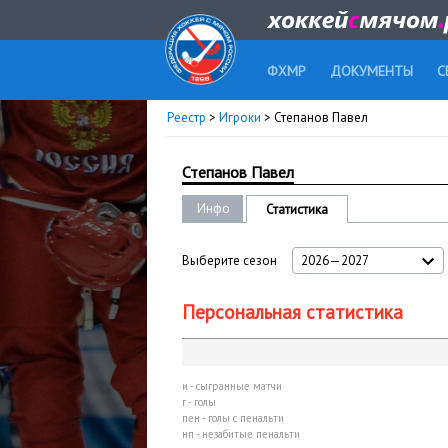
ФХМР
ДОКУМЕНТЫ
С
Реестр
>
Игроки
> Степанов Павел
Степанов Павел
Инфо
Статистика
Выберите сезон
2026—2027
Персональная статистика
и - сыгранные матчи
г - голы
пен - голы с пенальти
нп - незабитые пенальти