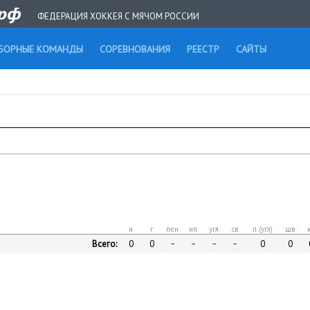
ФЕДЕРАЦИЯ ХОККЕЯ С МЯЧОМ РОССИИ
БОРНЫЕ КОМАНДЫ
СОРЕВНОВАНИЯ
РЕЕСТР
САЙТЫ
и
г
пен
нп
угл
св
п (угл)
шв
Всего:
0
0
0
0
–
–
–
–