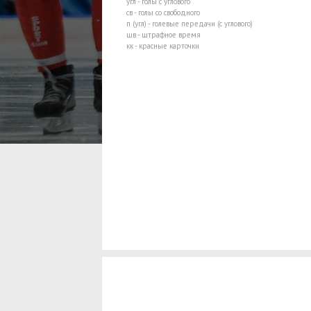
угл - голы с углового
св - голы со свободного
п (угл) - голевые передачи (с углового)
шв - штрафное время
кк - красные карточки