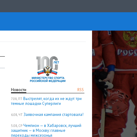
Новости
RSS
Выстрелят, когда их не ждут: три
7.08, ПТ
темные лошадки Суперлиги
Заявочная кампания стартовала!
6.08, ЧТ
Чемпион — в Хабаровск, лучший
5.08, СР
защитник — в Москву: главные
переходы межсезонья