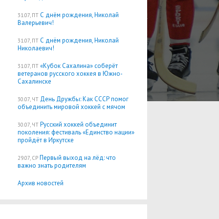
С днём рождения, Николай
31.07, ПТ
Валерьевич!
С днём рождения, Николай
31.07, ПТ
Николаевич!
«Кубок Сахалина» соберёт
31.07, ПТ
ветеранов русского хоккея в Южно-
Сахалинске
День Дружбы: Как СССР помог
30.07, ЧТ
объединить мировой хоккей с мячом
Русский хоккей объединит
30.07, ЧТ
поколения: фестиваль «Единство нации»
пройдёт в Иркутске
Первый выход на лёд: что
29.07, СР
важно знать родителям
Архив новостей