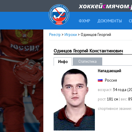
ФХМР
ДОКУМЕНТЫ
С
Реестр
>
Игроки
> Одинцов Георгий
Одинцов Георгий Константинович
Статистика
Инфо
Нападающий
Россия
возраст:
34 года (2
рост:
181 см
|
вес:
89
спортивное звание: