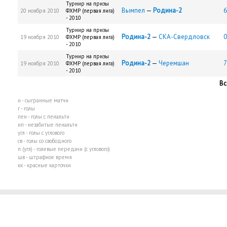
Турнир на призы
Вымпел
—
Родина-2
6
20 ноября 2010
ФХМР (первая лига)
- 2010
Турнир на призы
Родина-2
—
СКА-Свердловск
0
19 ноября 2010
ФХМР (первая лига)
- 2010
Турнир на призы
Родина-2
—
Черемшан
7
19 ноября 2010
ФХМР (первая лига)
- 2010
Вс
и - сыгранные матчи
г - голы
пен - голы с пенальти
нп - незабитые пенальти
угл - голы с углового
св - голы со свободного
п (угл) - голевые передачи (с углового)
шв - штрафное время
кк - красные карточки