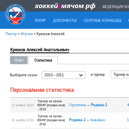
ФЕДЕРАЦИЯ ХО
ФХМР
ДОКУМЕНТЫ
СБОРНЫЕ КОМАНДЫ
Реестр
>
Игроки
> Крюков Алексей
Крюков Алексей Анатольевич
Инфо
Статистика
и турнир
Турнир н
Выберите сезон
2010—2011
Персональная статистика
Турнир на призы
Строитель
—
Родина-2
4
21 ноября 2010
ФХМР (первая лига)
- 2010
Турнир на призы
Родина-2
—
Акжайык
1
20 ноября 2010
ФХМР (первая лига)
- 2010