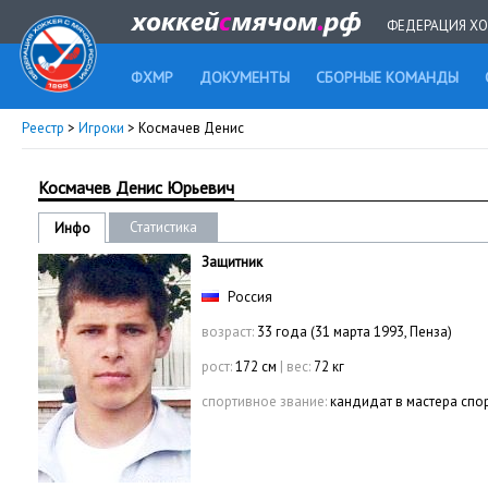
ФЕДЕРАЦИЯ ХО
ФХМР
ДОКУМЕНТЫ
СБОРНЫЕ КОМАНДЫ
Реестр
>
Игроки
> Космачев Денис
Космачев Денис Юрьевич
Статистика
Инфо
Защитник
Россия
возраст:
33 года (31 марта 1993, Пенза)
рост:
172 см
|
вес:
72 кг
спортивное звание:
кандидат в мастера спо