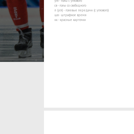
угл - голы с углового
св - голы со свободного
п (угл) - голевые передачи (с углового)
шв - штрафное время
кк - красные карточки