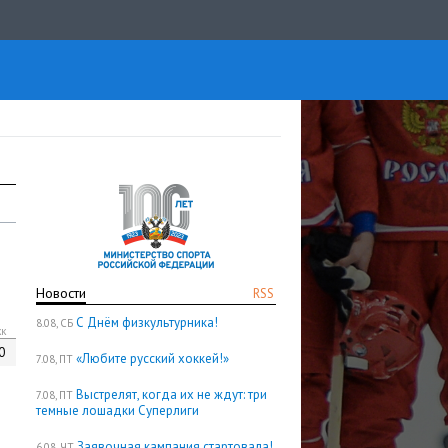
Новости
RSS
С Днём физкультурника!
8.08, СБ
кк
0
«Любите русский хоккей!»
7.08, ПТ
Выстрелят, когда их не ждут: три
7.08, ПТ
темные лошадки Суперлиги
Заявочная кампания стартовала!
6.08, ЧТ