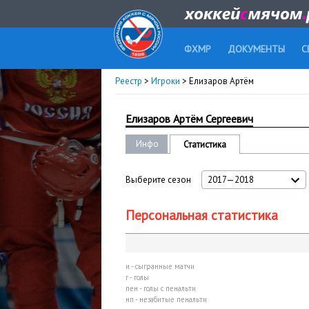
ФХМР
ДОКУМЕНТЫ
С
Реестр
>
Игроки
> Елизаров Артём
Елизаров Артём Сергеевич
Инфо
Статистика
Выберите сезон
2017—2018
Персональная статистика
и - сыгранные матчи
г - голы
пен - голы с пенальти
нп - незабитые пенальти