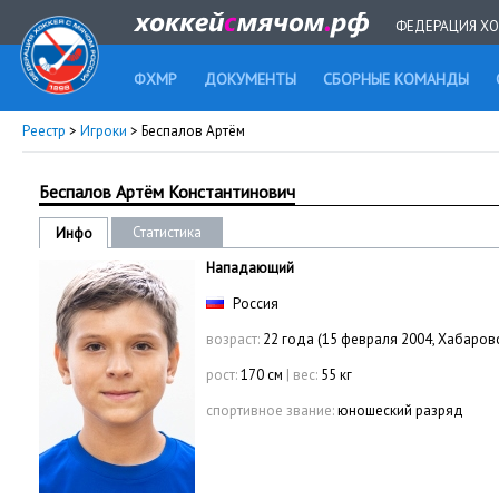
ФЕДЕРАЦИЯ ХО
ФХМР
ДОКУМЕНТЫ
СБОРНЫЕ КОМАНДЫ
Реестр
>
Игроки
> Беспалов Артём
Беспалов Артём Константинович
Статистика
Инфо
Нападающий
Россия
возраст:
22 года (15 февраля 2004, Хабаров
рост:
170 см
|
вес:
55 кг
спортивное звание:
юношеский разряд