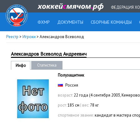
ФЕДЕРАЦИЯ ХО
ФХМР
ДОКУМЕНТЫ
СБОРНЫЕ КОМАНДЫ
Реестр
>
Игроки
> Александров Всеволод
Александров Всеволод Андреевич
Статистика
Инфо
Полузащитник
Россия
возраст:
22 года (4 сентября 2003, Кемерово
рост:
185 см
|
вес:
78 кг
спортивное звание:
кандидат в мастера спо