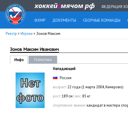
ФЕДЕРАЦИЯ ХО
ФХМР
ДОКУМЕНТЫ
СБОРНЫЕ КОМАНДЫ
Реестр
>
Игроки
> Зонов Максим
Зонов Максим Иванович
Статистика
Инфо
Нападающий
Россия
возраст:
22 года (1 марта 2004, Кемерово)
рост:
189 см
|
вес:
85 кг
спортивное звание:
кандидат в мастера спо