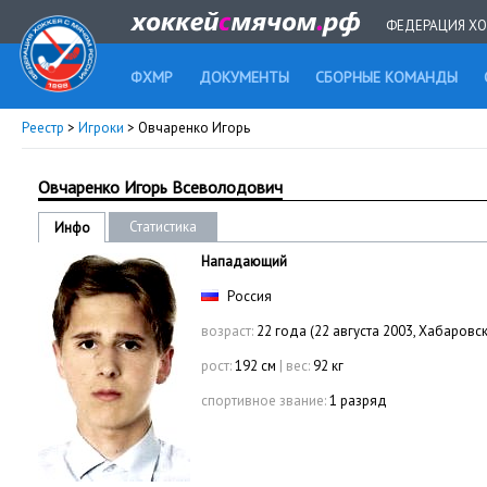
ФЕДЕРАЦИЯ ХО
ФХМР
ДОКУМЕНТЫ
СБОРНЫЕ КОМАНДЫ
Реестр
>
Игроки
> Овчаренко Игорь
Овчаренко Игорь Всеволодович
Статистика
Инфо
Нападающий
Россия
возраст:
22 года (22 августа 2003, Хабаровск
рост:
192 см
|
вес:
92 кг
спортивное звание:
1 разряд