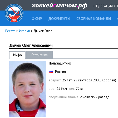
ФЕДЕРАЦИЯ ХО
ФХМР
ДОКУМЕНТЫ
СБОРНЫЕ КОМАНДЫ
Реестр
>
Игроки
> Дычек Олег
Дычек Олег Алексеевич
Статистика
Инфо
Полузащитник
Россия
возраст:
25 лет (25 сентября 2000, Королёв)
рост:
179 см
|
вес:
72 кг
спортивное звание:
юношеский разряд