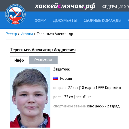
ФЕДЕРАЦИЯ ХО
ФХМР
ДОКУМЕНТЫ
СБОРНЫЕ КОМАНДЫ
Реестр
>
Игроки
> Терентьев Александр
Терентьев Александр Андреевич
Статистика
Инфо
Защитник
Россия
возраст:
27 лет (18 марта 1999, Королёв)
рост:
172 см
|
вес:
61 кг
спортивное звание:
юношеский разряд