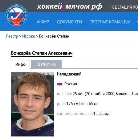
ФЕДЕРАЦИЯ ХО
ФХМР
ДОКУМЕНТЫ
СБОРНЫЕ КОМАНДЫ
Реестр
>
Игроки
> Бочкарёв Степан
Бочкарёв Степан Алексеевич
Статистика
Инфо
Нападающий
Россия
возраст:
25 лет (20 ноября 2000, Балахна, Н
рост:
175 см
|
вес:
65 кг
спортивное звание:
1 разряд