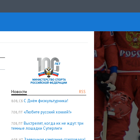
Новости
RSS
С Днём физкультурника!
8.08, СБ
«Любите русский хоккей!»
7.08, ПТ
Выстрелят, когда их не ждут: три
7.08, ПТ
темные лошадки Суперлиги
Заявочная кампания стартовала!
6.08, ЧТ