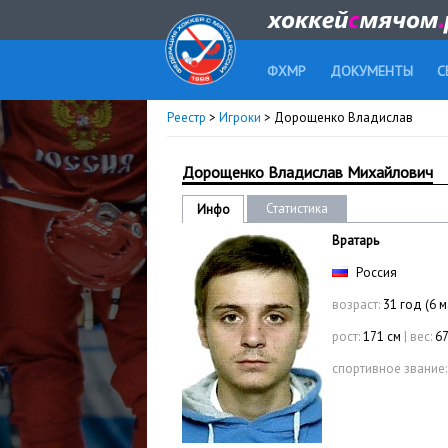
ФХМР
ДОКУМЕНТЫ
С
Реестр
>
Игроки
> Дорощенко Владислав
Дорощенко Владислав Михайлович
Статистика
Инфо
Вратарь
Россия
возраст:
31 год (6 
рост:
171 см
|
вес:
67
спортивное звание: