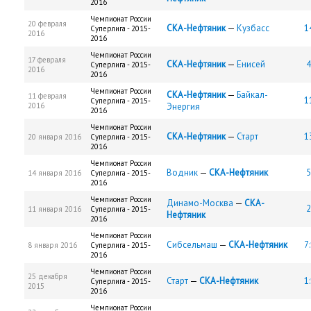
2016
Чемпионат России
20 февраля
СКА-Нефтяник
—
Кузбасс
1
Суперлига - 2015-
2016
2016
Чемпионат России
17 февраля
СКА-Нефтяник
—
Енисей
4
Суперлига - 2015-
2016
2016
Чемпионат России
СКА-Нефтяник
—
Байкал-
11 февраля
1
Суперлига - 2015-
2016
Энергия
2016
Чемпионат России
СКА-Нефтяник
—
Старт
1
20 января 2016
Суперлига - 2015-
2016
Чемпионат России
Водник
—
СКА-Нефтяник
5
14 января 2016
Суперлига - 2015-
2016
Чемпионат России
Динамо-Москва
—
СКА-
2
11 января 2016
Суперлига - 2015-
Нефтяник
2016
Чемпионат России
Сибсельмаш
—
СКА-Нефтяник
7
8 января 2016
Суперлига - 2015-
2016
Чемпионат России
25 декабря
Старт
—
СКА-Нефтяник
1
Суперлига - 2015-
2015
2016
Чемпионат России