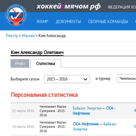
ФЕДЕРАЦИЯ ХО
ФХМР
ДОКУМЕНТЫ
СБОРНЫЕ КОМАНДЫ
Реестр
>
Игроки
> Ким Александр
Ким Александр Олегович
Инфо
Статистика
и турнир
Чемпиона
Выберите сезон
2015—2016
Персональная статистика
Чемпионат России
Байкал-Энергия
—
СКА-
4
22 марта 2016
Суперлига - 2015-
Нефтяник
2016
Чемпионат России
СКА-Нефтяник
—
Байкал-
5
19 марта 2016
Суперлига - 2015-
Энергия
2016