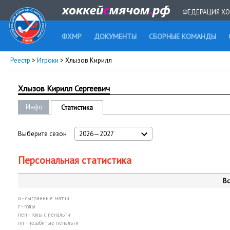
ФЕДЕРАЦИЯ ХО
ФХМР
ДОКУМЕНТЫ
СБОРНЫЕ КОМАНДЫ
Реестр
>
Игроки
> Хлызов Кирилл
Хлызов Кирилл Сергеевич
Инфо
Статистика
Выберите сезон
2026—2027
Персональная статистика
Вс
и - сыгранные матчи
г - голы
пен - голы с пенальти
нп - незабитые пенальти