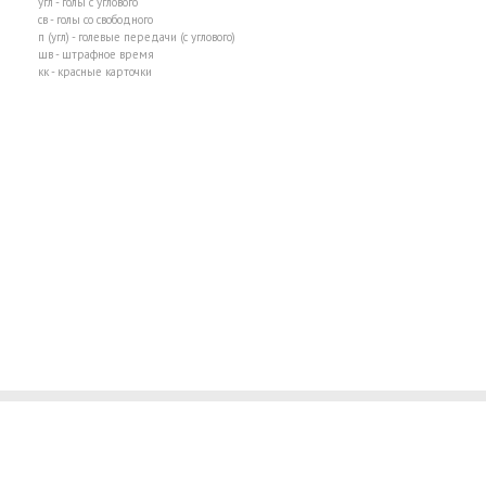
угл - голы с углового
св - голы со свободного
п (угл) - голевые передачи (с углового)
шв - штрафное время
кк - красные карточки