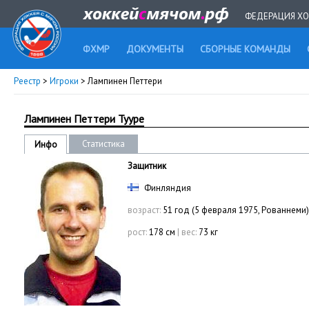
ФЕДЕРАЦИЯ ХО
ФХМР
ДОКУМЕНТЫ
СБОРНЫЕ КОМАНДЫ
Реестр
>
Игроки
> Лампинен Петтери
Лампинен Петтери Тууре
Статистика
Инфо
Защитник
Финляндия
возраст:
51 год (5 февраля 1975, Рованнеми)
рост:
178 см
|
вес:
73 кг