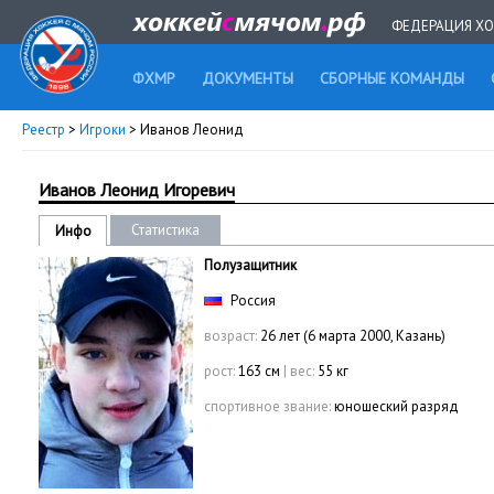
ФЕДЕРАЦИЯ ХО
ФХМР
ДОКУМЕНТЫ
СБОРНЫЕ КОМАНДЫ
Реестр
>
Игроки
> Иванов Леонид
Иванов Леонид Игоревич
Статистика
Инфо
Полузащитник
Россия
возраст:
26 лет (6 марта 2000, Казань)
рост:
163 см
|
вес:
55 кг
спортивное звание:
юношеский разряд