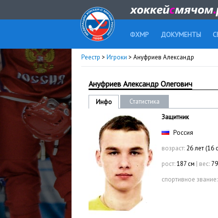
ФХМР
ДОКУМЕНТЫ
С
Реестр
>
Игроки
> Ануфриев Александр
Ануфриев Александр Олегович
Статистика
Инфо
Защитник
Россия
возраст:
26 лет (16 
рост:
187 см
|
вес:
79
спортивное звание: