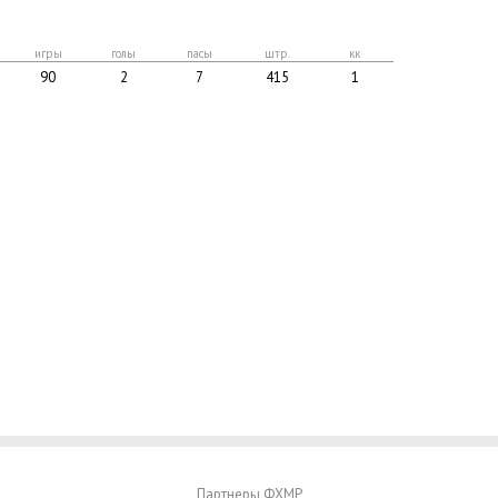
игры
голы
пасы
штр.
кк
90
2
7
415
1
Партнеры ФХМР