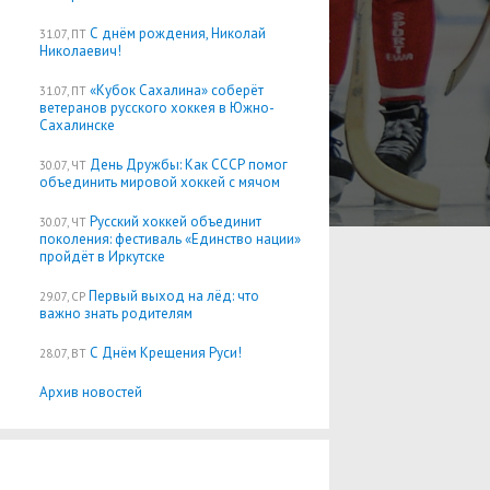
С днём рождения, Николай
31.07, ПТ
Николаевич!
«Кубок Сахалина» соберёт
31.07, ПТ
ветеранов русского хоккея в Южно-
Сахалинске
День Дружбы: Как СССР помог
30.07, ЧТ
объединить мировой хоккей с мячом
Русский хоккей объединит
30.07, ЧТ
поколения: фестиваль «Единство нации»
пройдёт в Иркутске
Первый выход на лёд: что
29.07, СР
важно знать родителям
С Днём Крещения Руси!
28.07, ВТ
Архив новостей