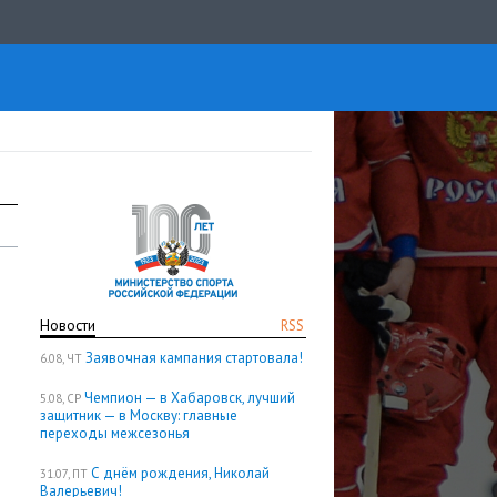
Новости
RSS
Заявочная кампания стартовала!
6.08, ЧТ
Чемпион — в Хабаровск, лучший
5.08, СР
защитник — в Москву: главные
переходы межсезонья
С днём рождения, Николай
31.07, ПТ
Валерьевич!