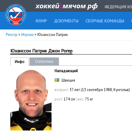
ФЕДЕРАЦИЯ ХО
ФХМР
ДОКУМЕНТЫ
СБОРНЫЕ КОМАНДЫ
Реестр
>
Игроки
> Юханссон Патрик
Юханссон Патрик Джон Рогер
Статистика
Инфо
Нападающий
Швеция
возраст:
37 лет (13 сентября 1988, Кунгэльв)
рост:
174 см
|
вес:
75 кг