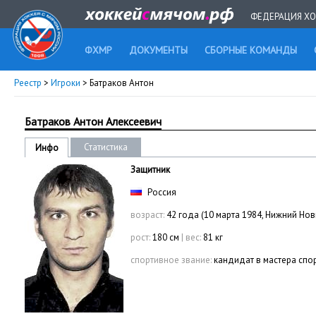
ФЕДЕРАЦИЯ ХО
ФХМР
ДОКУМЕНТЫ
СБОРНЫЕ КОМАНДЫ
Реестр
>
Игроки
> Батраков Антон
Батраков Антон Алексеевич
Статистика
Инфо
Защитник
Россия
возраст:
42 года (10 марта 1984, Нижний Но
рост:
180 см
|
вес:
81 кг
спортивное звание:
кандидат в мастера спо