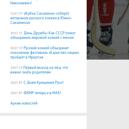
Николаевич!
«Кубок Сахалина» соберёт
31.07, ПТ
ветеранов русского хоккея в Южно-
Сахалинске
День Дружбы: Как СССР помог
30.07, ЧТ
объединить мировой хоккей с мячом
Русский хоккей объединит
30.07, ЧТ
поколения: фестиваль «Единство нации»
пройдёт в Иркутске
Первый выход на лёд: что
29.07, СР
важно знать родителям
С Днём Крещения Руси!
28.07, ВТ
ФХМР теперь и в MAX!
28.07, ВТ
Архив новостей