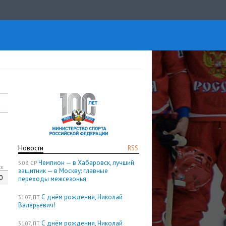
Новости
RSS
Чемпион — в Хабаровск, лучший
5.08, СР
кк
защитник — в Москву: главные
0
переходы межсезонья
С днём рождения, Николай
31.07, ПТ
Валерьевич!
С днём рождения, Николай
31.07, ПТ