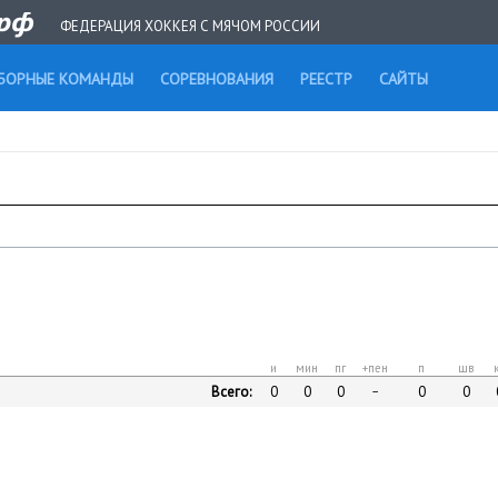
ФЕДЕРАЦИЯ ХОККЕЯ С МЯЧОМ РОССИИ
БОРНЫЕ КОМАНДЫ
СОРЕВНОВАНИЯ
РЕЕСТР
САЙТЫ
и
мин
пг
+пен
п
шв
Всего:
0
0
0
0
0
–