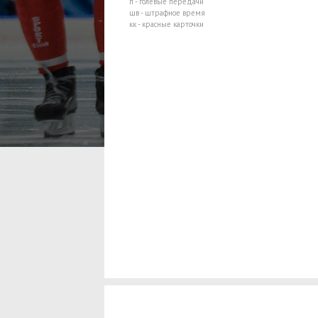
п - голевые передачи
шв - штрафное время
кк - красные карточки