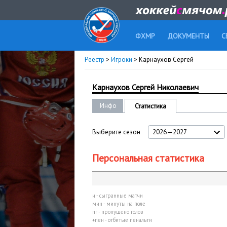
ФХМР
ДОКУМЕНТЫ
С
Реестр
>
Игроки
> Карнаухов Сергей
Карнаухов Сергей Николаевич
Инфо
Статистика
Выберите сезон
2026—2027
Персональная статистика
и - сыгранные матчи
мин - минуты на поле
пг - пропущено голов
+пен - отбитые пенальти