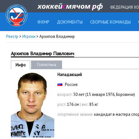
ФЕДЕРАЦИЯ ХО
ФХМР
ДОКУМЕНТЫ
СБОРНЫЕ КОМАНДЫ
Реестр
>
Игроки
> Архипов Владимир
Архипов Владимир Павлович
Статистика
Инфо
Нападающий
Россия
возраст:
50 лет (15 января 1976, Боровичи)
рост:
176 см
|
вес:
85 кг
спортивное звание:
кандидат в мастера спо