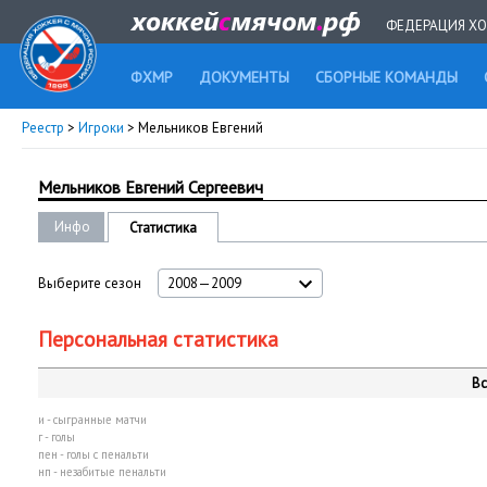
ФЕДЕРАЦИЯ ХО
ФХМР
ДОКУМЕНТЫ
СБОРНЫЕ КОМАНДЫ
Реестр
>
Игроки
> Мельников Евгений
Мельников Евгений Сергеевич
Инфо
Статистика
Выберите сезон
2008—2009
Персональная статистика
Вс
и - сыгранные матчи
г - голы
пен - голы с пенальти
нп - незабитые пенальти