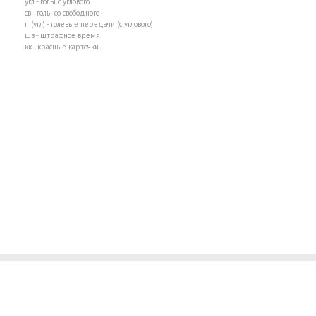
угл - голы с углового
св - голы со свободного
п (угл) - голевые передачи (с углового)
шв - штрафное время
кк - красные карточки