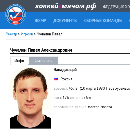
ФЕДЕРАЦИЯ ХО
ФХМР
ДОКУМЕНТЫ
СБОРНЫЕ КОМАНДЫ
Реестр
>
Игроки
> Чучалин Павел
Чучалин Павел Александрович
Статистика
Инфо
Нападающий
Россия
возраст:
46 лет (10 марта 1980, Первоуральск
рост:
176 см
|
вес:
76 кг
спортивное звание:
мастер спорта