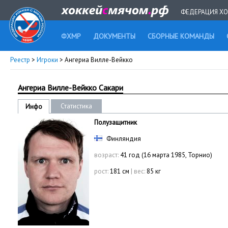
ФЕДЕРАЦИЯ ХО
ФХМР
ДОКУМЕНТЫ
СБОРНЫЕ КОМАНДЫ
Реестр
>
Игроки
> Ангериа Вилле-Вейкко
Ангериа Вилле-Вейкко Сакари
Статистика
Инфо
Полузащитник
Финляндия
возраст:
41 год (16 марта 1985, Торнио)
рост:
181 см
|
вес:
85 кг