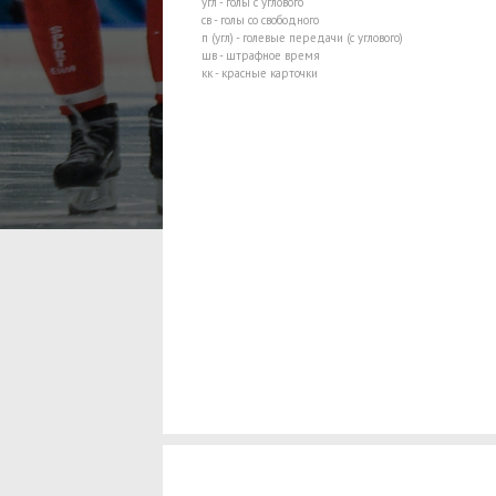
угл - голы с углового
св - голы со свободного
п (угл) - голевые передачи (с углового)
шв - штрафное время
кк - красные карточки