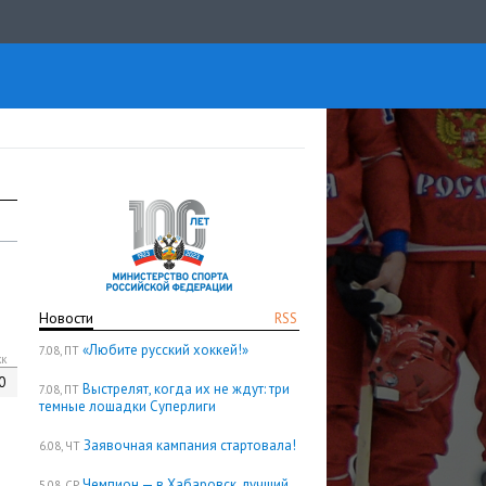
Новости
RSS
«Любите русский хоккей!»
7.08, ПТ
кк
0
Выстрелят, когда их не ждут: три
7.08, ПТ
темные лошадки Суперлиги
Заявочная кампания стартовала!
6.08, ЧТ
Чемпион — в Хабаровск, лучший
5.08, СР