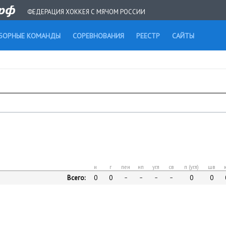
ФЕДЕРАЦИЯ ХОККЕЯ С МЯЧОМ РОССИИ
БОРНЫЕ КОМАНДЫ
СОРЕВНОВАНИЯ
РЕЕСТР
САЙТЫ
и
г
пен
нп
угл
св
п (угл)
шв
Всего:
0
0
0
0
–
–
–
–