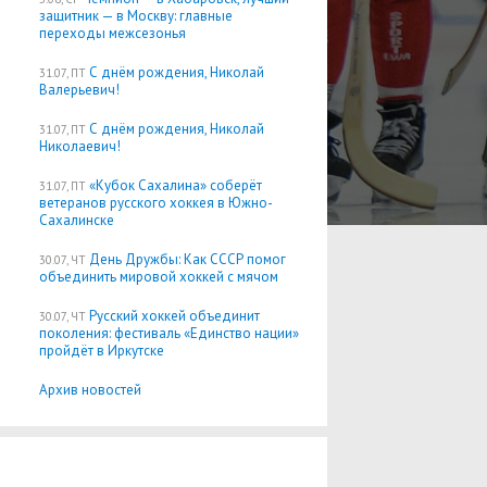
защитник — в Москву: главные
переходы межсезонья
С днём рождения, Николай
31.07, ПТ
Валерьевич!
С днём рождения, Николай
31.07, ПТ
Николаевич!
«Кубок Сахалина» соберёт
31.07, ПТ
ветеранов русского хоккея в Южно-
Сахалинске
День Дружбы: Как СССР помог
30.07, ЧТ
объединить мировой хоккей с мячом
Русский хоккей объединит
30.07, ЧТ
поколения: фестиваль «Единство нации»
пройдёт в Иркутске
Архив новостей