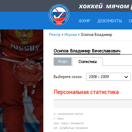
ФХМР
ДОКУМЕНТЫ
С
Реестр
>
Игроки
> Осипов Владимир
Осипов Владимир Вячеславович
Инфо
Статистика
Выберите сезон
2008—2009
Персональная статистика
и - сыгранные матчи
г - голы
пен - голы с пенальти
нп - незабитые пенальти