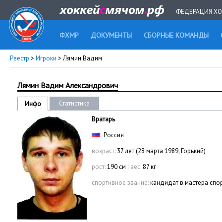
ФЕДЕРАЦИЯ ХО
ФХМР
ДОКУМЕНТЫ
СБОРНЫЕ КОМАНДЫ
Реестр
>
Игроки
> Лямин Вадим
Лямин Вадим Александрович
Статистика
Инфо
Вратарь
Россия
возраст:
37 лет (28 марта 1989, Горький)
рост:
190 см
|
вес:
87 кг
спортивное звание:
кандидат в мастера спо