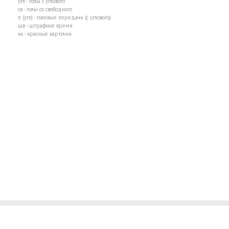
угл - голы с углового
св - голы со свободного
п (угл) - голевые передачи (с углового)
шв - штрафное время
кк - красные карточки