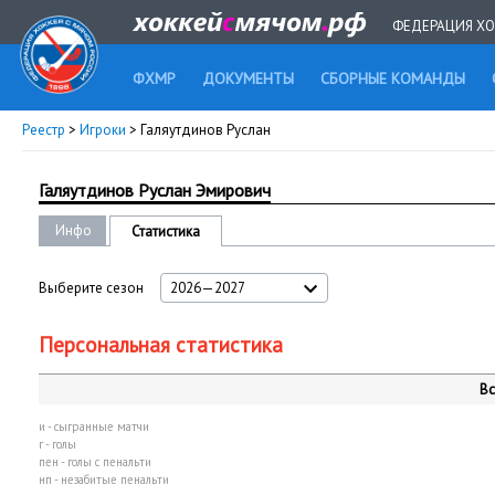
ФЕДЕРАЦИЯ ХО
ФХМР
ДОКУМЕНТЫ
СБОРНЫЕ КОМАНДЫ
Реестр
>
Игроки
> Галяутдинов Руслан
Галяутдинов Руслан Эмирович
Инфо
Статистика
Выберите сезон
2026—2027
Персональная статистика
Вс
и - сыгранные матчи
г - голы
пен - голы с пенальти
нп - незабитые пенальти