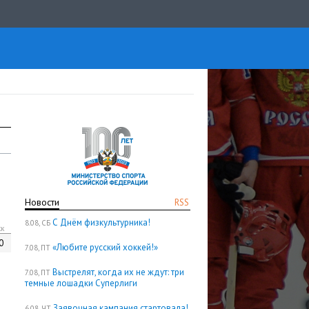
Новости
RSS
С Днём физкультурника!
8.08, СБ
кк
0
«Любите русский хоккей!»
7.08, ПТ
Выстрелят, когда их не ждут: три
7.08, ПТ
темные лошадки Суперлиги
Заявочная кампания стартовала!
6.08, ЧТ