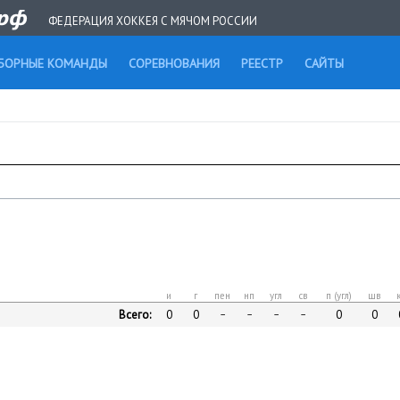
ФЕДЕРАЦИЯ ХОККЕЯ С МЯЧОМ РОССИИ
БОРНЫЕ КОМАНДЫ
СОРЕВНОВАНИЯ
РЕЕСТР
САЙТЫ
и
г
пен
нп
угл
св
п (угл)
шв
Всего:
0
0
0
0
–
–
–
–