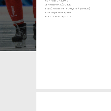
угл - голы с углового
св - голы со свободного
п (угл) - голевые передачи (с углового)
шв - штрафное время
кк - красные карточки