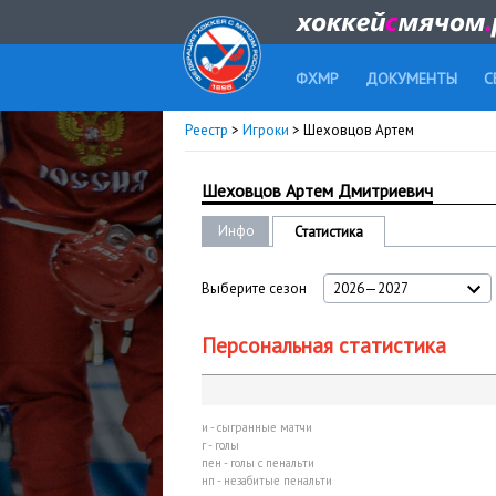
ФХМР
ДОКУМЕНТЫ
С
Реестр
>
Игроки
> Шеховцов Артем
Шеховцов Артем Дмитриевич
Инфо
Статистика
Выберите сезон
2026—2027
Персональная статистика
и - сыгранные матчи
г - голы
пен - голы с пенальти
нп - незабитые пенальти